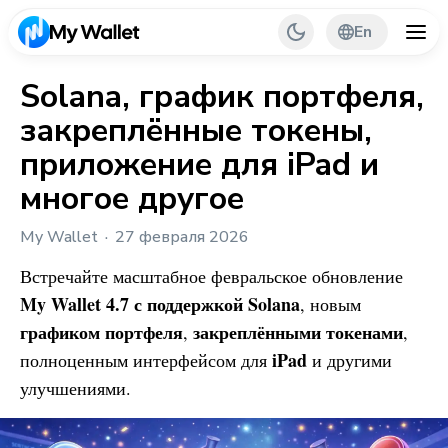
En
Solana, график портфеля,
закреплённые токены,
Back
приложение для iPad и
My Wallet Tips
многое другое
PR & Partnerships
My Wallet
27 февраля 2026
Встречайте масштабное февральское обновление
My Wallet
4.7 с поддержкой Solana
, новым
графиком портфеля
закреплёнными токенами
,
,
iPad
полноценным интерфейсом для
и другими
улучшениями.