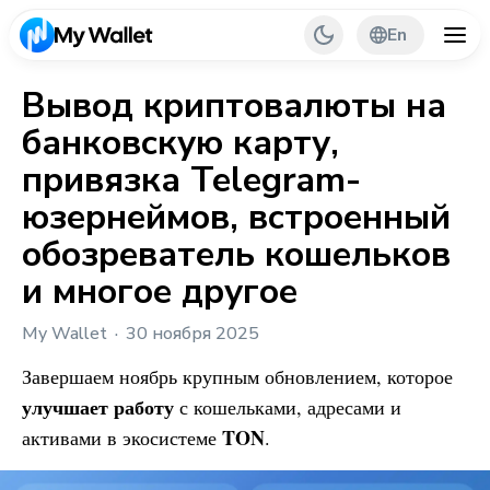
En
Вывод криптовалюты на
банковскую карту,
Back
привязка Telegram-
My Wallet Tips
юзернеймов, встроенный
обозреватель кошельков
PR & Partnerships
и многое другое
My Wallet
30 ноября 2025
Завершаем ноябрь крупным обновлением, которое
улучшает работу
с кошельками, адресами и
TON
активами в экосистеме
.