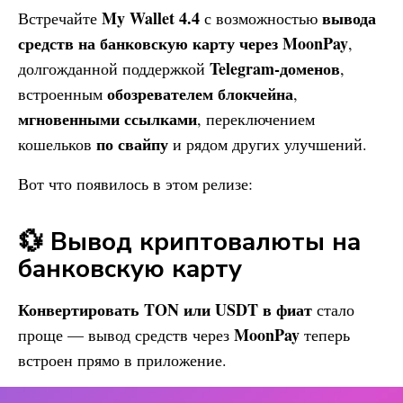
My Wallet
4.4
вывода
Встречайте
с возможностью
средств на банковскую карту через MoonPay
,
Telegram-доменов
долгожданной поддержкой
,
обозревателем блокчейна
встроенным
,
мгновенными ссылками
, переключением
по свайпу
кошельков
и рядом других улучшений.
Вот что появилось в этом релизе:
💱 Вывод криптовалюты на
банковскую карту
Конвертировать TON или USDT в фиат
стало
MoonPay
проще — вывод средств через
теперь
встроен прямо в приложение.