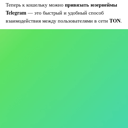
привязать юзернеймы
Теперь к кошельку можно
Telegram
— это быстрый и удобный способ
TON
взаимодействия между пользователями в сети
.