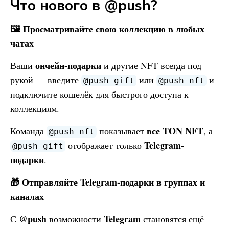
Что нового в @push?
🖼 Просматривайте свою коллекцию в любых
чатах
ончейн-подарки
Ваши
и другие NFT всегда под
рукой — введите
или
и
@push gift
@push nft
подключите кошелёк для быстрого доступа к
коллекциям.
все TON NFT
Команда
показывает
, а
@push nft
Telegram-
отображает только
@push gift
подарки
.
🎁 Отправляйте Telegram-подарки в группах и
каналах
@push
Telegram
С
возможности
становятся ещё