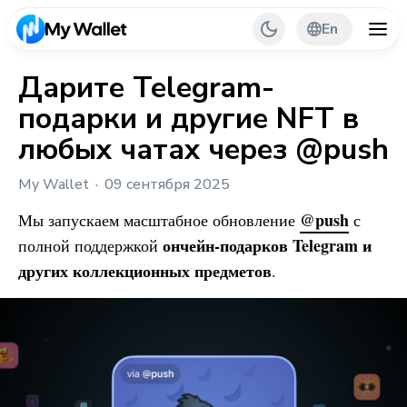
En
Дарите Telegram-
подарки и другие NFT в
Back
любых чатах через @push
My Wallet Tips
My Wallet
09 сентября 2025
PR & Partnerships
@push
Мы запускаем масштабное обновление
с
ончейн-подарков Telegram и
полной поддержкой
других коллекционных предметов
.