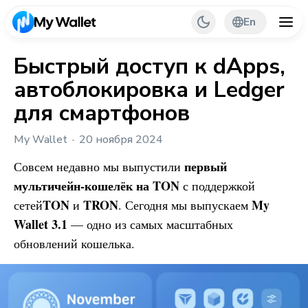
En
Быстрый доступ к dApps,
автоблокировка и Ledger
Back
для смартфонов
My Wallet Tips
My Wallet
20 ноября 2024
PR & Partnerships
первый
Совсем недавно мы выпустили
мультичейн-кошелёк на TON
с поддержкой
TON
TRON
My
сетей
и
. Сегодня мы выпускаем
Wallet
3.1
— одно из самых масштабных
обновлений кошелька.