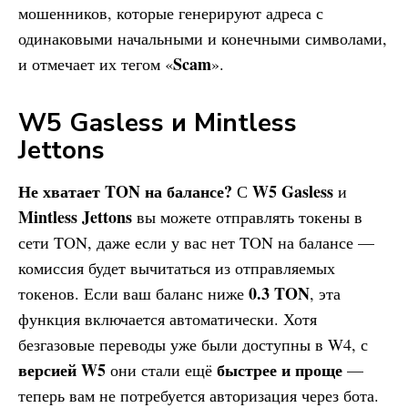
мошенников, которые генерируют адреса с
одинаковыми начальными и конечными символами,
Scam
и отмечает их тегом «
».
W5 Gasless и Mintless
Jettons
Не хватает TON на балансе?
W5 Gasless
С
и
Mintless Jettons
вы можете отправлять токены в
сети TON, даже если у вас нет TON на балансе —
комиссия будет вычитаться из отправляемых
0.3 TON
токенов. Если ваш баланс ниже
, эта
функция включается автоматически. Хотя
безгазовые переводы уже были доступны в W4, с
версией W5
быстрее и проще
они стали ещё
—
теперь вам не потребуется авторизация через бота.